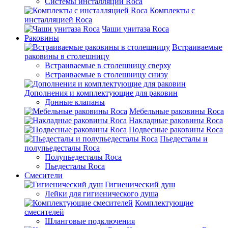
Системы инсталляции Roca
Комплекты с
инсталляцией Roca
Чаши унитаза Roca
Раковины
Встраиваемые
раковины в столешницу
Встраиваемые в столешницу сверху
Встраиваемые в столешницу снизу
Дополнения и комплектующие для раковин
Донные клапаны
Мебельные раковины Roca
Накладные раковины Roca
Подвесные раковины Roca
Пьедесталы и
полупьедесталы Roca
Полупьедесталы Roca
Пьедесталы Roca
Смесители
Гигиенический душ
Лейки для гигиенического душа
Комплектующие
смесителей
Шланговые подключения