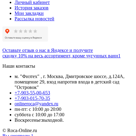
Личный кабинет
История заказов
Мои закладки
Рассылка новостей
Оставьте отзыв о нас в Яндексе и получите
скидку 10% на весь ассортимент, кроме чугунных ванн1
Наши контакты
м. "Физтех" , г. Москва, Дмитровское шоссе, д.124А,
помещение 29, вход напротив входа в детский сад
"Островок"
+7-903-55-00-653
+7-903-015-70-35
onlineroca@yandex.ru
пн-пт: с 10:00 до 20:00
суббота с 10:00 до 17:00
Воскресенье:выходной.
© Roca-Online.ru
Вы смотрели
1