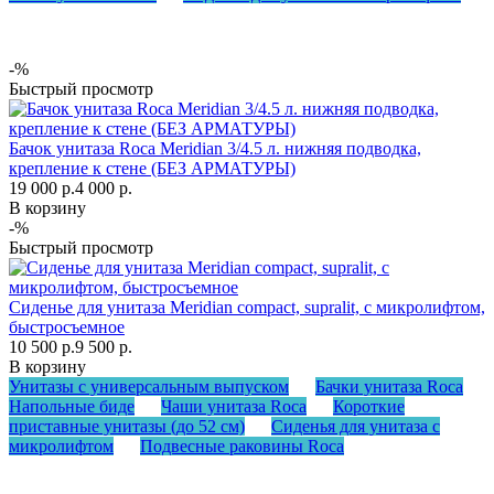
-%
Быстрый просмотр
Бачок унитаза Roca Meridian 3/4.5 л. нижняя подводка,
крепление к стене (БЕЗ АРМАТУРЫ)
19 000 р.
4 000 р.
В корзину
-%
Быстрый просмотр
Сиденье для унитаза Meridian compact, supralit, с микролифтом,
быстросъемное
10 500 р.
9 500 р.
В корзину
Унитазы с универсальным выпуском
Бачки унитаза Roca
Напольные биде
Чаши унитаза Roca
Короткие
приставные унитазы (до 52 см)
Сиденья для унитаза с
микролифтом
Подвесные раковины Roca