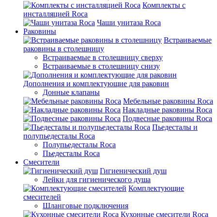
Комплекты с
инсталляцией Roca
Чаши унитаза Roca
Раковины
Встраиваемые
раковины в столешницу
Встраиваемые в столешницу сверху
Встраиваемые в столешницу снизу
Дополнения и комплектующие для раковин
Донные клапаны
Мебельные раковины Roca
Накладные раковины Roca
Подвесные раковины Roca
Пьедесталы и
полупьедесталы Roca
Полупьедесталы Roca
Пьедесталы Roca
Смесители
Гигиенический душ
Лейки для гигиенического душа
Комплектующие
смесителей
Шланговые подключения
Кухонные смесители Roca