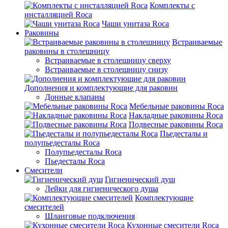
Комплекты с
инсталляцией Roca
Чаши унитаза Roca
Раковины
Встраиваемые
раковины в столешницу
Встраиваемые в столешницу сверху
Встраиваемые в столешницу снизу
Дополнения и комплектующие для раковин
Донные клапаны
Мебельные раковины Roca
Накладные раковины Roca
Подвесные раковины Roca
Пьедесталы и
полупьедесталы Roca
Полупьедесталы Roca
Пьедесталы Roca
Смесители
Гигиенический душ
Лейки для гигиенического душа
Комплектующие
смесителей
Шланговые подключения
Кухонные смесители Roca