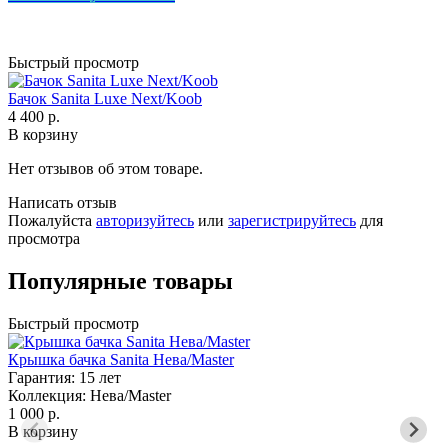
Быстрый просмотр
Бачок Sanita Luxe Next/Koob
4 400 р.
В корзину
Нет отзывов об этом товаре.
Написать отзыв
Пожалуйста
авторизуйтесь
или
зарегистрируйтесь
для
просмотра
Популярные товары
Быстрый просмотр
Крышка бачка Sanita Нева/Master
Гарантия: 15 лет
С
Коллекция: Нева/Master
м
1 000 р.
А
В корзину
Г