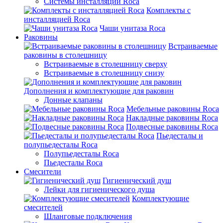
Системы инсталляции Roca
Комплекты с
инсталляцией Roca
Чаши унитаза Roca
Раковины
Встраиваемые
раковины в столешницу
Встраиваемые в столешницу сверху
Встраиваемые в столешницу снизу
Дополнения и комплектующие для раковин
Донные клапаны
Мебельные раковины Roca
Накладные раковины Roca
Подвесные раковины Roca
Пьедесталы и
полупьедесталы Roca
Полупьедесталы Roca
Пьедесталы Roca
Смесители
Гигиенический душ
Лейки для гигиенического душа
Комплектующие
смесителей
Шланговые подключения