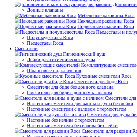
Дополнени
Донные клапаны
Мебельные раковины Roca
Накладные раковины Roca
Подвесные раковины Roca
Пьедесталы и полу
Полупьедесталы Roca
Пьедесталы Roca
Смесители
Гигиенический душ
Лейки для гигиенического душа
Комплектующие смесител
Шланговые подключения
Кухонные смесители Roca
Смесители для биде Roca
Смесители для биде без донного клапана
Смесители для биде с донным клапаном
Смесители для
Настенные смесители для ванны и душа без лейки
Настенные смесители с изливом c термостатом
Смесители для душа бе
Настенные без излива с термостатом
Настенные смесители без излива без лейки
Смесители для раковин R
Высокие смесители на столешницу