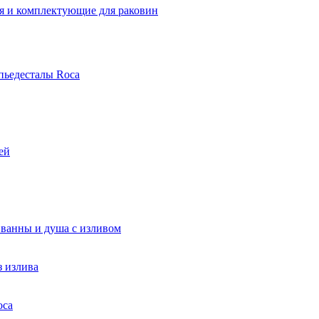
я и комплектующие для раковин
пьедесталы Roca
ей
 ванны и душа с изливом
з излива
oca