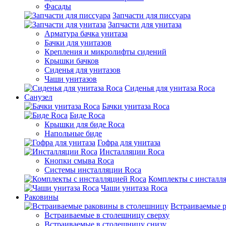
Фасады
Запчасти для писсуара
Запчасти для унитаза
Арматура бачка унитаза
Бачки для унитазов
Крепления и микролифты сидений
Крышки бачков
Сиденья для унитазов
Чаши унитазов
Сиденья для унитаза Roca
Санузел
Бачки унитаза Roca
Биде Roca
Крышки для биде Roca
Напольные биде
Гофра для унитаза
Инсталляции Roca
Кнопки смыва Roca
Системы инсталляции Roca
Комплекты с инсталл
Чаши унитаза Roca
Раковины
Встраиваемые 
Встраиваемые в столешницу сверху
Встраиваемые в столешницу снизу