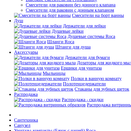
Смесители для раковин без донного клапана
Смесители для раковин с донным клапаном
Смесители на борт ванны
Душ
Держатели для лейки
Душевые лейки
Душевые системы Roca
Шланги Roca
Штанги для душа
Аксессуары
Держатели для бумаги
Дозаторы для жидкого мы
Ершики для унитаза
Мыльницы
Полки в ванную комнату
Полотенцедержатели
Стаканы для зубных щеток
Распродажа
Распродажа - скидки
Распродажа витринны
Сантехника
Санузел
Унитазы-компакты (Бачок с чашей) Roca